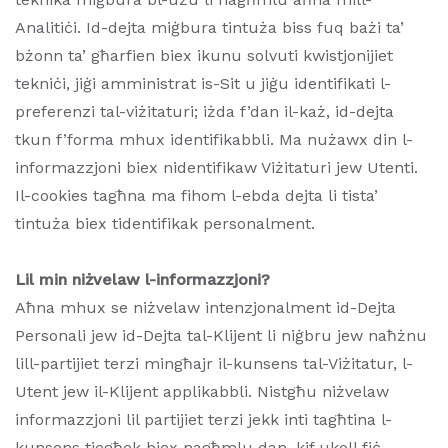
Analitiċi. Id-dejta miġbura tintuża biss fuq bażi ta’
bżonn ta’ għarfien biex ikunu solvuti kwistjonijiet
tekniċi, jiġi amministrat is-Sit u jiġu identifikati l-
preferenzi tal-viżitaturi; iżda f’dan il-każ, id-dejta
tkun f’forma mhux identifikabbli. Ma nużawx din l-
informazzjoni biex nidentifikaw Viżitaturi jew Utenti.
Il-cookies tagħna ma fihom l-ebda dejta li tista’
tintuża biex tidentifikak personalment.
Lil min niżvelaw l-informazzjoni?
Aħna mhux se niżvelaw intenzjonalment id-Dejta
Personali jew id-Dejta tal-Klijent li niġbru jew naħżnu
lill-partijiet terzi mingħajr il-kunsens tal-Viżitatur, l-
Utent jew il-Klijent applikabbli. Nistgħu niżvelaw
informazzjoni lil partijiet terzi jekk inti tagħtina l-
kunsens tiegħek biex nagħmlu dan, kif ukoll fiċ-