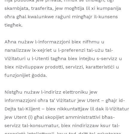
skambjata, trasferita, jew mogħtija lil xi kumpanija
oħra għal kwalunkwe raġuni mingħajr il-kunsens
tiegħek.
Aħna nużaw l-informazzjoni biex nifhmu u
nanalizzaw ix-xejriet u l-preferenzi tal-użu tal-
Viżitaturi u l-Utenti tagħna biex intejbu s-servizz u
biex niżviluppaw prodotti, servizzi, karatteristiċi u
funzjonijiet ġodda.
Nistgħu nużaw l-indirizz elettroniku jew
informazzjoni oħra ta’ Viżitatur jew Utent – għajr id-
Dejta tal-Klijent – biex nikkuntattjaw lil dak il-Viżitatur
jew Utent (i) għal skopijiet amministrattivi bħas-
servizz tal-konsumatur, biex nindirizzaw ksur tal-
proprjetà intellettwali, ksur tad-dritt tal-privatezza