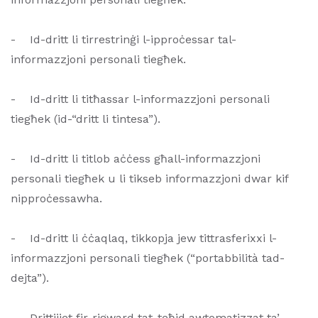
- Id-dritt li tirrestrinġi l-ipproċessar tal-
informazzjoni personali tiegħek.
- Id-dritt li titħassar l-informazzjoni personali
tiegħek (id-“dritt li tintesa”).
- Id-dritt li titlob aċċess għall-informazzjoni
personali tiegħek u li tikseb informazzjoni dwar kif
nipproċessawha.
- Id-dritt li ċċaqlaq, tikkopja jew tittrasferixxi l-
informazzjoni personali tiegħek (“portabbilità tad-
dejta”).
- Drittijiet fir-rigward tat-teħid awtomatizzat ta’