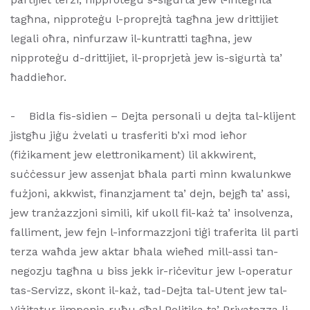
tagħna, nipproteġu l-proprejtà tagħna jew drittijiet
legali oħra, ninfurzaw il-kuntratti tagħna, jew
nipproteġu d-drittijiet, il-proprjetà jew is-sigurtà ta’
ħaddieħor.
- Bidla fis-sidien – Dejta personali u dejta tal-klijent
jistgħu jiġu żvelati u trasferiti b’xi mod ieħor
(fiżikament jew elettronikament) lil akkwirent,
suċċessur jew assenjat bħala parti minn kwalunkwe
fużjoni, akkwist, finanzjament ta’ dejn, bejgħ ta’ assi,
jew tranżazzjoni simili, kif ukoll fil-każ ta’ insolvenza,
falliment, jew fejn l-informazzjoni tiġi traferita lil parti
terza waħda jew aktar bħala wieħed mill-assi tan-
negozju tagħna u biss jekk ir-riċevitur jew l-operatur
tas-Servizz, skont il-każ, tad-Dejta tal-Utent jew tal-
Viżitatur jimpenja ruħu għal Politika ta’ Privatezza li