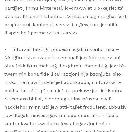
partijiet jifhmu l-interessi, id-drawwiet u x-xejriet ta’
użu tal-Klijenti, l-Utenti u l-Viżitaturi tagħna għal ċerti
programmi, kontenut, servizzi, u/jew funzjonalità
disponibbli permezz tas-Servizz.
- Infurzar tal-Liġi, proċessi legali u konformità –
Nistgħu niżvelaw dejta personali jew informazzjoni
oħra jekk ikun meħtieġ li nagħmlu dan bil-liġi jew bit-
twemmin bona fide li tali azzjoni hija bżonjuża biex
nikkonformaw mal-liġijiet applikabbli, ninfurzaw il-
politiki tas-sit tagħna, nieħdu prekawzjonijiet kontra
r-responsabbiltà, nipproteġu lilna nfusna jew lil
ħaddieħor minn użi jew attivitajiet frodulenti, abbużivi
jew illegali, ninvestigaw u niddefendu lilna nfusna
kontra kwalunkwe talba jew allegazzjoni minn
partijiet terzi, nipproteġu s-sigurtà jew l-integrità