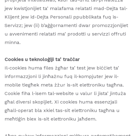
jew kwistjonijiet ta’ malafama relatati mad-Dejta tal-
Klijent jew id-Dejta Personali ppubblikata fuq is-
Servizz; jew (ii) b’aġġornamenti dwar promozzjonijiet
u avvenimenti relatati ma’ prodotti u servizzi offruti
minna.
Cookies u teknoloġiji ta’ traċċar
Il-cookies huma files żgħar ta’ test jew biċċiet ta’
informazzjoni li jinħażnu fuq il-kompjuter jew il-
mobile tiegħek meta żżur is-sit elettroniku tagħna.
Cookie fiha l-isem tal-website u valur li jista’ jintuża
għal diversi skopijiet. Xi cookies huma essenzjali
għall-operat bla xkiel tas-sit elettroniku tagħna u
meħtiġin biex is-sit elettroniku jaħdem.
Aħna nużaw informazzjoni miġbura awtomatikament