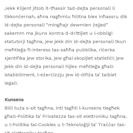
Jekk Klijent jitlob it-tħassir tad-dejta personali li
tikkonċernah, aħna nagħmlu ħilitna biex inħassru dik
id-dejta personali “mingħajr dewmien żejjed”
sakemm ma jkunx kontra d-drittijiet u l-obbligi
statutorji tagħna, jew jekk din id-dejta personali tkun
meħtieġa fl-interess tas-saħħa pubblika, riċerka
xjentifika jew storika, jew għal skopijiet statistiċi; jew
jekk din id-dejta personali hijiex meħtieġa għall-
istabbiliment, l-eżerċizzju jew id-difiża ta’ talbiet
legali.
Kunsens
Billi tuża s-sit tagħna, inti tagħti l-kunsens tiegħek
għall-Politika ta’ Privatezza tas-sit elettroniku tagħna,
u l-Politika tal-Cookies u t-Teknoloġiji ta’ Traċċar tas-
sit elettroniku tagħna.