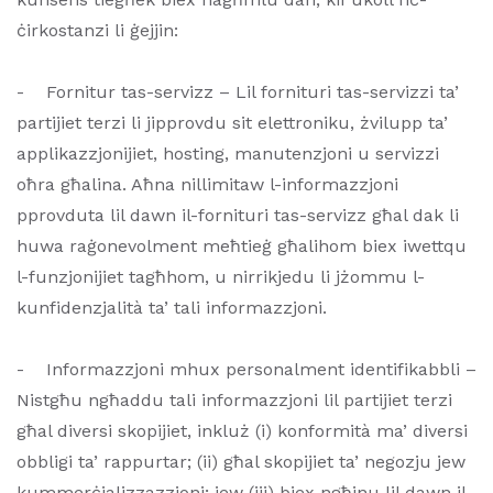
ċirkostanzi li ġejjin:
- Fornitur tas-servizz – Lil fornituri tas-servizzi ta’
partijiet terzi li jipprovdu sit elettroniku, żvilupp ta’
applikazzjonijiet, hosting, manutenzjoni u servizzi
oħra għalina. Aħna nillimitaw l-informazzjoni
pprovduta lil dawn il-fornituri tas-servizz għal dak li
huwa raġonevolment meħtieġ għalihom biex iwettqu
l-funzjonijiet tagħhom, u nirrikjedu li jżommu l-
kunfidenzjalità ta’ tali informazzjoni.
- Informazzjoni mhux personalment identifikabbli –
Nistgħu ngħaddu tali informazzjoni lil partijiet terzi
għal diversi skopijiet, inkluż (i) konformità ma’ diversi
obbligi ta’ rappurtar; (ii) għal skopijiet ta’ negozju jew
kummerċjalizzazzjoni; jew (iii) biex ngħinu lil dawn il-