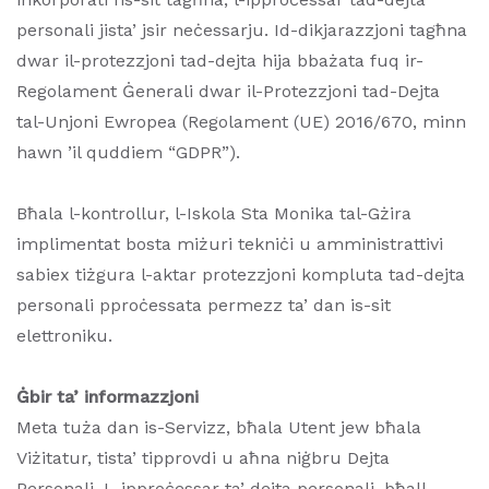
personali jista’ jsir neċessarju. Id-dikjarazzjoni tagħna
dwar il-protezzjoni tad-dejta hija bbażata fuq ir-
Regolament Ġenerali dwar il-Protezzjoni tad-Dejta
tal-Unjoni Ewropea (Regolament (UE) 2016/670, minn
hawn ’il quddiem “GDPR”).
Bħala l-kontrollur, l-Iskola Sta Monika tal-Gżira
implimentat bosta miżuri tekniċi u amministrattivi
sabiex tiżgura l-aktar protezzjoni kompluta tad-dejta
personali pproċessata permezz ta’ dan is-sit
elettroniku.
Ġbir ta’ informazzjoni
Meta tuża dan is-Servizz, bħala Utent jew bħala
Viżitatur, tista’ tipprovdi u aħna niġbru Dejta
Personali. L-ipproċessar ta’ dejta personali, bħall-