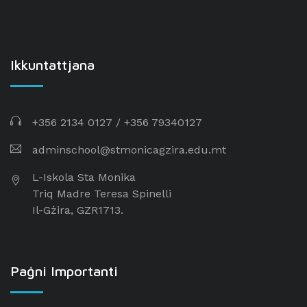
Ikkuntattjana
+356 2134 0127
/
+356 79340127
adminschool@stmonicagzira.edu.mt
L-Iskola Sta Monika
Triq Madre Teresa Spinelli
Il-Gżira, GZR1713.
Paġni Importanti