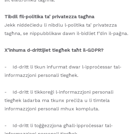
Tibdil fil-politika ta’ privatezza tagħna
Jekk niddeċiedu li nibdlu l-politika ta’ privatezza
tagħna, se nippubblikaw dawn il-bidliet f’din il-paġna.
X’inhuma d-drittijiet tiegħek taħt il-GDPR?
- Id-dritt li tkun infurmat dwar l-ipproċessar tal-
informazzjoni personali tiegħek.
- Id-dritt li tikkoreġi l-informazzjoni personali
tiegħek ladarba ma tkunx preċiża u li timtela
informazzjoni personali mhux kompluta.
- Id-dritt li toġġezzjona għall-ipproċessar tal-
informazzjoni personali tiegħek.