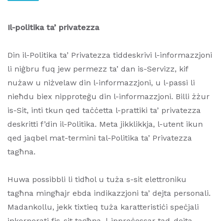
Il-politika ta’ privatezza
Din il-Politika ta’ Privatezza tiddeskrivi l-informazzjoni
li niġbru fuq jew permezz ta’ dan is-Servizz, kif
nużaw u niżvelaw din l-informazzjoni, u l-passi li
nieħdu biex nipproteġu din l-informazzjoni. Billi żżur
is-Sit, inti tkun qed taċċetta l-prattiki ta’ privatezza
deskritti f’din il-Politika. Meta jikklikkja, l-utent ikun
qed jaqbel mat-termini tal-Politika ta’ Privatezza
tagħna.
Huwa possibbli li tidħol u tuża s-sit elettroniku
tagħna mingħajr ebda indikazzjoni ta’ dejta personali.
Madankollu, jekk tixtieq tuża karatteristiċi speċjali
inkorporati fis-sit tagħna, l-ipproċessar tad-dejta