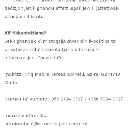
deċiżjonijiet li għandu effett legali jew li jaffettwak
b’mod sinifikanti.
Kif tikkuntattjana?
Jekk għandek xi mistoqsija dwar din il-politika ta’
privatezza tista’ tikkuntattjana billi tuża l-
informazzjoni t’hawn taħt:
Indirizz: Triq Madre Teresa Spinelli, Gżira, GZR1713
Malta
Numru ta’ kuntatt: +356 2134 0127 / +356 7934 0127
Indrizz elettroniku:
adminschool@stmonicagzira.edu.mt