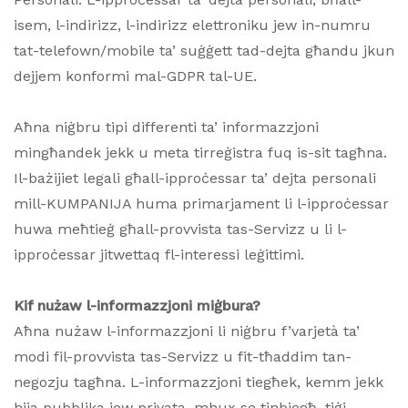
isem, l-indirizz, l-indirizz elettroniku jew in-numru
tat-telefown/mobile ta’ suġġett tad-dejta għandu jkun
dejjem konformi mal-GDPR tal-UE.
Aħna niġbru tipi differenti ta’ informazzjoni
mingħandek jekk u meta tirreġistra fuq is-sit tagħna.
Il-bażijiet legali għall-ipproċessar ta’ dejta personali
mill-KUMPANIJA huma primarjament li l-ipproċessar
huwa meħtieġ għall-provvista tas-Servizz u li l-
ipproċessar jitwettaq fl-interessi leġittimi.
Kif nużaw l-informazzjoni miġbura?
Aħna nużaw l-informazzjoni li niġbru f’varjetà ta’
modi fil-provvista tas-Servizz u fit-tħaddim tan-
negozju tagħna. L-informazzjoni tiegħek, kemm jekk
hija pubblika jew privata, mhux se tinbiegħ, tiġi